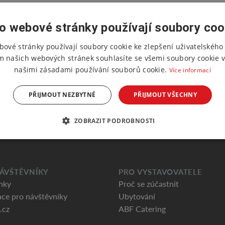
o webové stránky používají soubory coo
bové stránky používají soubory cookie ke zlepšení uživatelského 
m našich webových stránek souhlasíte se všemi soubory cookie v
našimi zásadami používání souborů cookie.
Více informací
PŘIJMOUT NEZBYTNÉ
PŘIJMOUT VŠECHNY
ZOBRAZIT PODROBNOSTI
ÁVŠTĚVNÍKY
PRO VYSTAVOVATELE
nky
Proč se zúčastnit
ce pro návštěvníky
Ubytování
.cz
ABF Catering