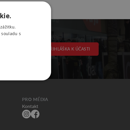
kie.
zážitku.
 souladu s
PŘIHLÁŠKA K ÚČASTI
PRO MÉDIA
Kontakt