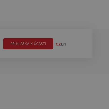
CZ
EN
PŘIHLÁŠKA K ÚČASTI