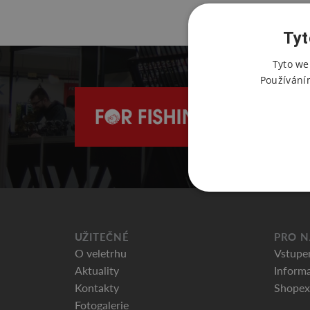
Tyt
Tyto we
Používání
UŽITEČNÉ
PRO N
O veletrhu
Vstupe
Aktuality
Informa
Kontakty
Shopex
Fotogalerie