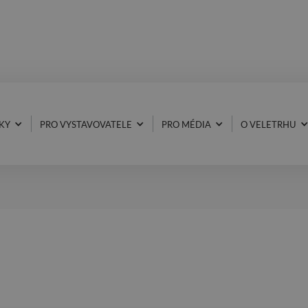
KY
PRO VYSTAVOVATELE
PRO MÉDIA
O VELETRHU
29.7.2025
ČASOPIS KONSTRUKCE