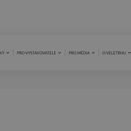
KY
PRO VYSTAVOVATELE
PRO MÉDIA
O VELETRHU
27.10.2025
FISHING SOLUTIONS S.R.O