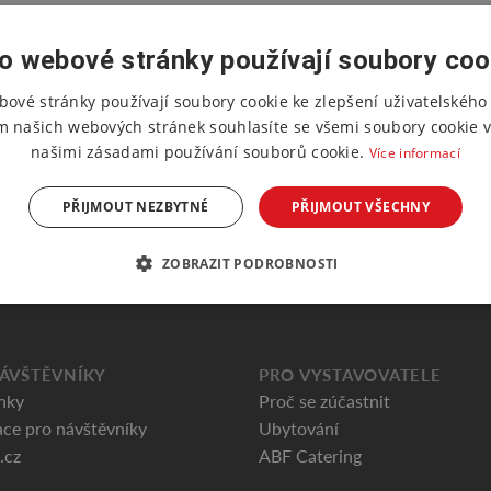
o webové stránky používají soubory coo
bové stránky používají soubory cookie ke zlepšení uživatelského 
m našich webových stránek souhlasíte se všemi soubory cookie v
našimi zásadami používání souborů cookie.
Více informací
PŘIJMOUT NEZBYTNÉ
PŘIJMOUT VŠECHNY
ZOBRAZIT PODROBNOSTI
ÁVŠTĚVNÍKY
PRO VYSTAVOVATELE
nky
Proč se zúčastnit
ce pro návštěvníky
Ubytování
.cz
ABF Catering