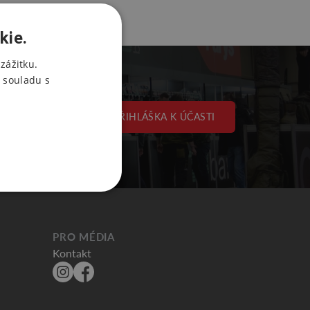
kie.
zážitku.
 souladu s
PŘIHLÁŠKA K ÚČASTI
PRO MÉDIA
Kontakt