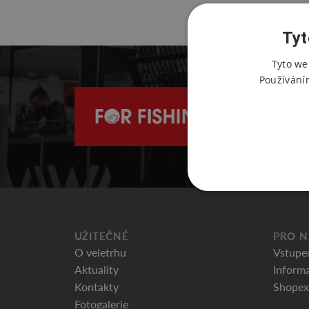
Tyt
Tyto we
Používání
UŽITEČNÉ
PRO N
O veletrhu
Vstupe
Aktuality
Informa
Kontakty
Shopex
Fotogalerie