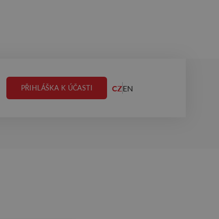
CZ
EN
PŘIHLÁŠKA K ÚČASTI
.