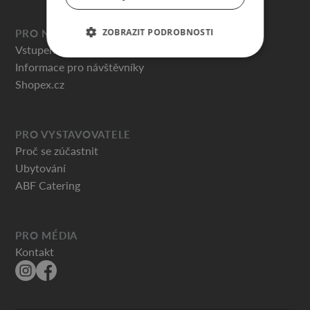
ZOBRAZIT PODROBNOSTI
PRO NÁVŠTĚVNÍKY
Vstupenky
Informace pro návštěvníky
Shopex.cz
PRO VYSTAVOVATELE
Proč se zúčastnit
Ubytování
ABF Catering
PRO MÉDIA
Kontakt