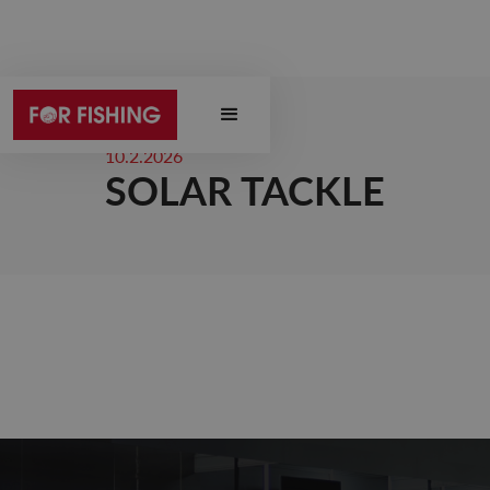
10.2.2026
SOLAR TACKLE