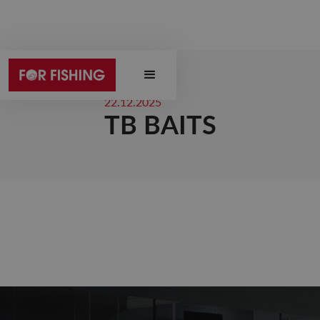
22.12.2025
TB BAITS