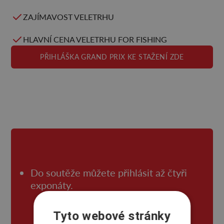
ZAJÍMAVOST VELETRHU
HLAVNÍ CENA VELETRHU FOR FISHING
PŘIHLÁŠKA GRAND PRIX KE STAŽENÍ ZDE
Do soutěže můžete přihlásit až čtyři
exponáty.
Tyto webové stránky