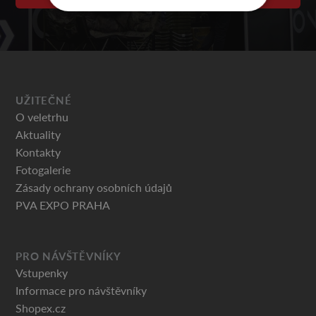
UŽITEČNÉ
O veletrhu
Aktuality
Kontakty
Fotogalerie
Zásady ochrany osobních údajů
PVA EXPO PRAHA
PRO NÁVŠTĚVNÍKY
Vstupenky
Informace pro návštěvníky
Shopex.cz