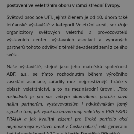
postavení ve veletržním oboru v rámci střední Evropy.
Světová asociace UFI, jejímž členem je od 10. února také
letňanské výstaviště v kategorii Veletržní areál, sdružuje
organizátory světových veletrhů a provozovatelů
výstavních center, výstavních asociací a vybraných
partnerů tohoto odvětví z téměř devadesáti zemí z celého
světa.
Naše výstaviště, stejně jako jeho mateřská společnost
ABF, a.s., se tímto rozhodnutím během výročního
zasedání asociace, zařadily mezi nejprestižnější hráče v
oblasti veletržnictví, a to na mezinárodní úrovni.
„Toto
rozhodnutí je pro nás velkým okamžikem, protože dává
našim partnerům, vystavovatelům i návštěvníkům jasný
signál o tom, jak vysokou úroveň mají veletrhy v PVA EXPO
PRAHA a jak kvalitní zázemí pro široké portfolio akcí
nejmodernější výstavní areál v Česku nabízí,“
řekl generální
ředitel společnosti ABF, a.s. Martin František Přívetivý.