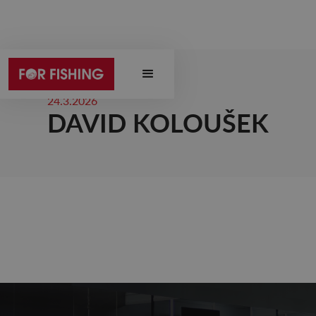
24.3.2026
DAVID KOLOUŠEK