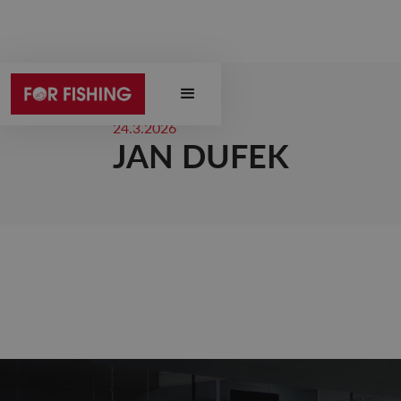
24.3.2026
JAN DUFEK