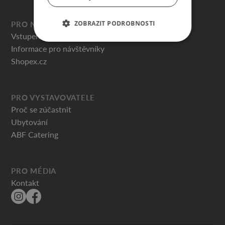
ZOBRAZIT PODROBNOSTI
PRO NÁVŠTĚVNÍKY
Vstupenky
Informace pro návštěvníky
Shopex.cz
PRO VYSTAVOVATELE
Proč se zúčastnit
Ubytování
ABF Catering
PRO MÉDIA
Kontakt