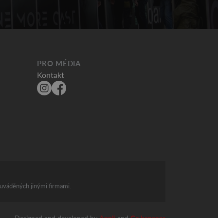
PRO MÉDIA
Kontakt
 uváděných jinými firmami.