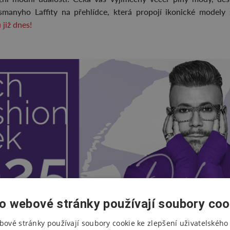
smanyho Laffity na přehlídce, která propojí ikonické modely 
 již dnes!
o webové stránky používají soubory coo
bové stránky používají soubory cookie ke zlepšení uživatelského 