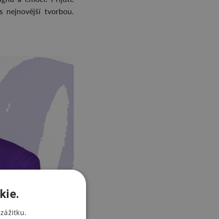
s nejnovější tvorbou.
kie.
zážitku.