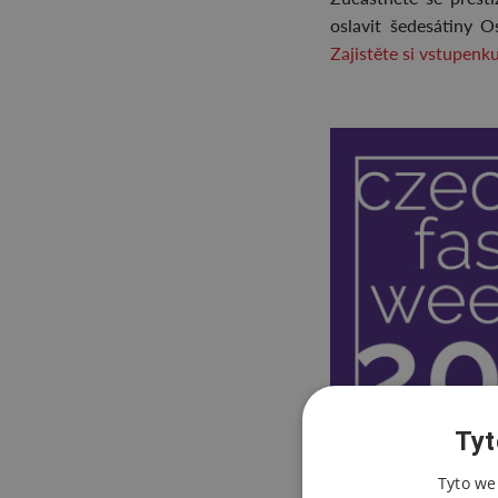
oslavit šedesátiny O
Zajistěte si vstupenku
Tyt
Tyto we