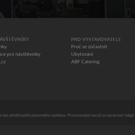
ÁVŠTĚVNÍKY
PRO VYSTAVOVATELE
nky
Proč se zúčastnit
ce pro návštěvníky
Ubytování
.cz
ABF Catering
áno bez předchozího písemného souhlasu. Provozovatel neručí za správnost údajů