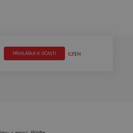
CZ
EN
PŘIHLÁŠKA K ÚČASTI
ignu a emocí. Přijďte