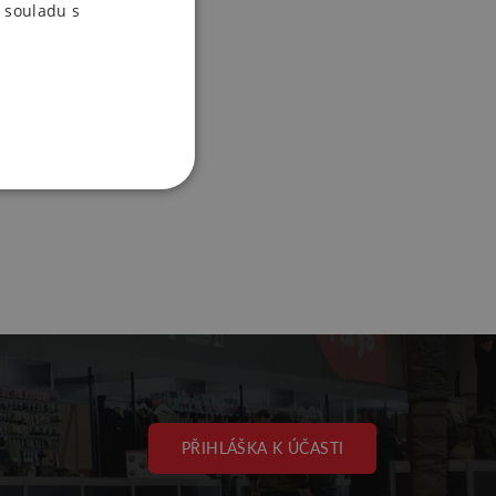
 souladu s
PŘIHLÁŠKA K ÚČASTI