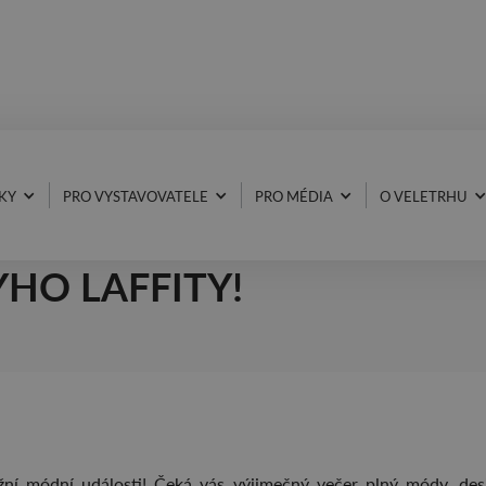
KY
PRO VYSTAVOVATELE
PRO MÉDIA
O VELETRHU
EPÁ MÓDNÍ PŘEHLÍDKA
HO LAFFITY!
žní módní události! Čeká vás výjimečný večer plný módy, des