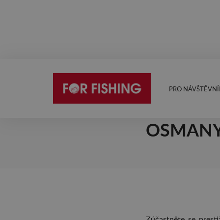
PRO NÁVŠTĚVNÍ
1.10.2025
VELKOL
OSMANY
Zúčastněte se presti