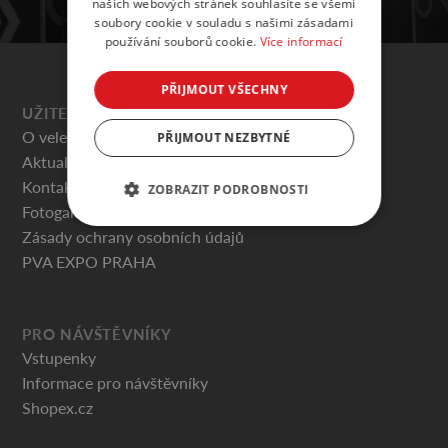
našich webových stránek souhlasíte se všemi
soubory cookie v souladu s našimi zásadami
používání souborů cookie.
Více informací
PŘIJMOUT VŠECHNY
UŽITEČNÉ
O veletrhu
PŘIJMOUT NEZBYTNÉ
Aktuality
Kontakty
ZOBRAZIT PODROBNOSTI
Fotogalerie
Zásady ochrany osobních údajů
PVA EXPO PRAHA
PRO NÁVŠTĚVNÍKY
Vstupenky
Informace pro návštěvníky
Shopex.cz